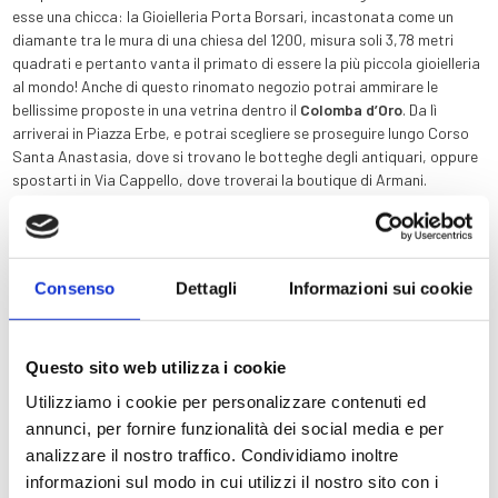
esse una chicca: la Gioielleria Porta Borsari, incastonata come un
diamante tra le mura di una chiesa del 1200, misura soli 3,78 metri
quadrati e pertanto vanta il primato di essere la più piccola gioielleria
al mondo! Anche di questo rinomato negozio potrai ammirare le
bellissime proposte in una vetrina dentro il
Colomba d’Oro
. Da lì
arriverai in Piazza Erbe, e potrai scegliere se proseguire lungo Corso
Santa Anastasia, dove si trovano le botteghe degli antiquari, oppure
spostarti in Via Cappello, dove troverai la boutique di Armani.
Se ami scarpe, borse e accessori in cuoio, Verona è la destinazione
ideale, grazie anche alla sua tradizione tipicamente italiana della
lavorazione della pelle e della lana. A pochi passi dall’
Hotel Colomba
Consenso
Dettagli
Informazioni sui cookie
d’Oro
, tra Via Stella e Corso Sant’Anastasia, puoi entrare nelle
botteghe degli artigiani locali, dove realizzano scarpe su misura e
accessori in cuoio di alta qualità.
Questo sito web utilizza i cookie
A pochi passi dall’
Hotel Colomba d’Oro
puoi anche perderti tra le
Utilizziamo i cookie per personalizzare contenuti ed
pagine di un buon libro. Raccomandiamo in particolare
Gulliver Travel
annunci, per fornire funzionalità dei social media e per
Books in Via Stella, vicino alla Casa di Giulietta: una libreria
analizzare il nostro traffico. Condividiamo inoltre
strettamente dedicata solo ai libri sui viaggi e la geografia,
informazioni sul modo in cui utilizzi il nostro sito con i
un’eccellenza a livello nazionale molto amata dagli appassionati. Se
Storia