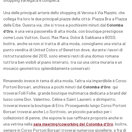
shopping variegata e completa.
Una delle principali arterie dello shopping di Verona è Via Mazzini, che
collega fra loro le due principali piazze della città: Piazza Bra a Piazza
delle Erbe. Questa via, che si trova a pochissimi minuti dal
Colomba
d’Oro
, è una vera passerella di alta moda, con boutique prestigiose
come Louis Vuitton, Gucci, Max Mara, Dolce & Gabbana e BOSS.
Inoltre, anche se non si tratta di alta moda, consigliamo una visita al
punto vendita di United Colors of Benetton dove, durante i lavori di
ristrutturazione del 2013, sono emersi resti di una domus romana
tutt’ora ben visibili al piano interrato, tra cui una cinta muraria e un
mosaico geometrico splendidamente conservati.
Rimanendo invece in tema di alta moda, l’altra via imperdibile è Corso
Portoni Borsari, anch’essa a pochi minuti dal
Colomba d’Oro
: qui
troverai Folli Follie, grande boutique multimarca dedicata a brand del
lusso come Dior, Valentino, Céline e Saint Laurent; e dirimpetto,
troverai invece la boutique di Etro. Proseguendo lungo Corso Portoni
Borsari troverai anche Lo Scrittoio, un piccolo paradiso per i
collezionisti di penne, che espone le sue raffinate proposte anche in
una vetrina nella
sala meeting/coworking del Colomba d’Oro
. Inoltre,
sempre in Corso Portoni Borsari troverai numerose gioiellerie, e fra di