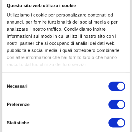
Questo sito web utilizza i cookie
Utilizziamo i cookie per personalizzare contenuti ed
annunci, per fornire funzionalità dei social media e per
analizzare il nostro traffico. Condividiamo inoltre
Storia
informazioni sul modo in cui utilizzi il nostro sito con i
Camere
nostri partner che si occupano di analisi dei dati web,
pubblicità e social media, i quali potrebbero combinarle
News & Offerte
con altre informazioni che hai fornito loro o che hanno
raccolto dal tuo utilizzo dei loro servizi.
Servizi
Selezione
Colazione & Bar
Necessari
del
Garage privato
consenso
Location
Preferenze
L’Hotel Colomba d’Oro riserva ai clienti un parcheggio privato,
custodito e coperto nel centro storico di Verona, dove lasciare
Gallery
al sicuro la propria auto durante il soggiorno.
Statistiche
Contatti
DETTAGLI