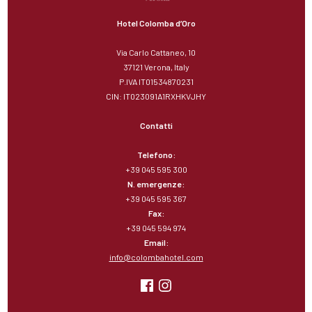
Hotel Colomba d’Oro
Via Carlo Cattaneo, 10
37121 Verona, Italy
P.IVA IT01534870231
CIN: IT023091A1RXHKVJHY
Contatti
Telefono:
+39 045 595 300
N. emergenze:
+39 045 595 367
Fax:
+39 045 594 974
Email:
info@colombahotel.com