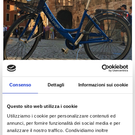
Monta in sella dal Colomba
Consenso
Dettagli
Informazioni sui cookie
d'Oro e visita Verona!
Questo sito web utilizza i cookie
L’Hotel Colomba d’Oro, vicino all’Arena di Verona, garantisce la
comodità di una posizione centralissima ed il divertimento garantito
Utilizziamo i cookie per personalizzare contenuti ed
da un mezzo amato anche dai più piccoli: la bicicletta!
annunci, per fornire funzionalità dei social media e per
L’Albergo a 4 stelle, infatti, offre in esclusiva alla sua clientela un
analizzare il nostro traffico. Condividiamo inoltre
Storia
servizio di noleggio biciclette per godersi la città in sella, con amici o in