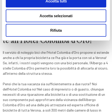
Accetta tutti
Accetta selezionati
Fedele alla tua bici? Portala con
Rifiuta
te all'Hotel Colomba d'Oro!
Il servizio di noleggio bici che l’Hotel Colomba d’Oro propone si estende
anche a chi la propria bicicletta ce l’ha già e la porta con sé a Verona!
Se, infatti, i nostri ospiti vengono con una bici personale, l’Albergo a 4
stelle Colomba d’Oro permette loro la possibilità di allocarla al sicuro,
all’interno della struttura stessa.
Pensi che la tua vacanza sia sufficientemente a due ruote? Noi
dell’Hotel Colomba no! Nel caso di imprevisto o di guasto, chiunque
necessiti di una riparazione alla bicicletta o di una sostituzione di un
suo componente può approfittare della vicinanza dell’Albergo
Colomba d’Oro ad una delle più attrezzate ed esperte officine di
biciclette di tutta Verona, a soli 300 metri dalle camere di lusso in