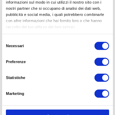
informazioni sul modo in cui utilizzi il nostro sito con i
famiglia!
Camere
nostri partner che si occupano di analisi dei dati web,
Presso la reception del Colomba d’Oro, aperta 24 ore su 24, è infatti
pubblicità e social media, i quali potrebbero combinarle
possibile noleggiare una bici per esplorare le vie della città dell’arte e
News & Offerte
con altre informazioni che hai fornito loro o che hanno
dell’amore e raggiungere divertendosi punti
panoramici mozzafiato
! I
raccolto dal tuo utilizzo dei loro servizi.
nostri ospiti, che siano nel cuore di Verona – vicino al nostro Albergo
Servizi
Colomba d’Oro – in Piazza Erbe, a Castel San Pietro o in qualsiasi altra
location
, potranno esplorare Verona in maniera diversa,
Selezione
Colazione & Bar
Necessari
ecosostenibile ed accessibile!
del
consenso
Location
Preferenze
Gallery
Statistiche
Contatti
Marketing
IT
EN
DE
RU
FR