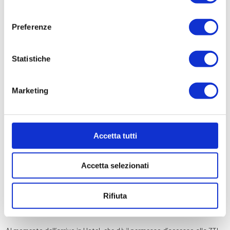
consenso
Location
Preferenze
Gallery
Statistiche
Contatti
Marketing
IT
EN
DE
RU
FR
Accetta tutti
Accetta selezionati
Benvenuto in ZTL senza
Rifiuta
pensieri!