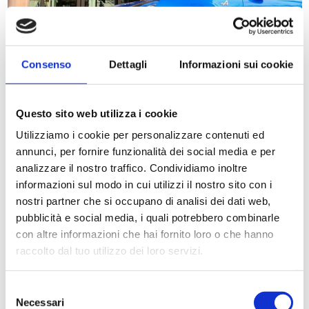
Consenso
Dettagli
Informazioni sui cookie
Questo sito web utilizza i cookie
Utilizziamo i cookie per personalizzare contenuti ed
L'Hotel con parcheggio privato
annunci, per fornire funzionalità dei social media e per
in centro a Verona
analizzare il nostro traffico. Condividiamo inoltre
Storia
informazioni sul modo in cui utilizzi il nostro sito con i
Camere
nostri partner che si occupano di analisi dei dati web,
Custodito, privato, coperto e riservato ai clienti dell’Hotel Colomba
d’Oro: il nostro garage, situato a fianco della Struttura alberghiera, è
pubblicità e social media, i quali potrebbero combinarle
inserito nel palazzo storico adiacente alla stessa. Il parcheggio
News & Offerte
con altre informazioni che hai fornito loro o che hanno
custodito si trova nel pieno del centro storico e a pochi passi
raccolto dal tuo utilizzo dei loro servizi.
dall’Arena di Verona. I
posti sono limitati, raccomandiamo quindi di
Servizi
farne richiesta al momento della prenotazione, o comunque il prima
Selezione
possibile.
Colazione & Bar
Necessari
del