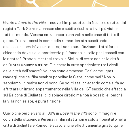
Grazie a
Love in the villa
, il nuovo film prodotto da Netflix e diretto dal
regista Mark Steven Johnson che è subito risultato tra i più visti in
tutto il mondo,
Verona
entra ancora una volta nelle case di tutto il
globo. Tra i veronesi la commedia romantica sta suscitando
discussioni, perché alcuni dettagli sono pura finzione: ti stai forse
chiedendo dove sia la pasticceria più famosa in Italia per i cannoli con
la ricotta? Probabilmente si trova in Sicilia, di certo non nella città
dell’
Hotel Colomba d’Oro!
E le corse in auto spericolate tra i vicoli
della città dell’amore? No, non sono ammesse. Così come i gatti
randagi, che nel film sembra popolino la Città, come mai? Non lo
sappiamo, in realtà non ci sono! Se poi ti stai chiedendo come si fa ad
affittare un intero appartamento nella Villa del 16° secolo che affaccia
sul Balcone di Giulietta, ci dispiace dirtelo ma non è possibile: perché
la Villa non esiste, è pura finzione.
Quello che però è vero al 100% in
Love in the villa
sono immagini e
colori della stupenda
Verona
: il film infatti non è solo ambientato nella
città di Giulietta e Romeo, è stato anche effettivamente girato qui, e