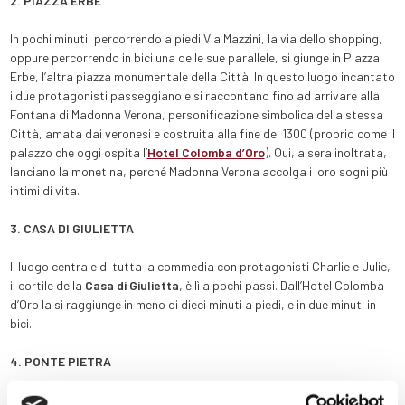
2. PIAZZA ERBE
In pochi minuti, percorrendo a piedi Via Mazzini, la via dello shopping,
oppure percorrendo in bici una delle sue parallele, si giunge in Piazza
Erbe, l’altra piazza monumentale della Città. In questo luogo incantato
i due protagonisti passeggiano e si raccontano fino ad arrivare alla
Fontana di Madonna Verona, personificazione simbolica della stessa
Città, amata dai veronesi e costruita alla fine del 1300 (proprio come il
palazzo che oggi ospita l’
Hotel Colomba d’Oro
). Qui, a sera inoltrata,
lanciano la monetina, perché Madonna Verona accolga i loro sogni più
intimi di vita.
3. CASA DI GIULIETTA
Il luogo centrale di tutta la commedia con protagonisti Charlie e Julie,
il cortile della
Casa di Giulietta
, è lì a pochi passi. Dall’Hotel Colomba
d’Oro la si raggiunge in meno di dieci minuti a piedi, e in due minuti in
bici.
4. PONTE PIETRA
Dopo aver visitato la Casa di Giulietta è facilissimo raggiungere il