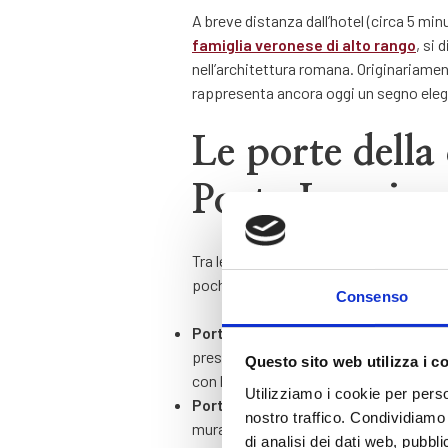
A breve distanza dall’hotel (circa 5 minut
famiglia veronese di alto rango
, si 
nell’architettura romana. Originariament
rappresenta ancora oggi un segno elega
Le porte della 
Porta Leoni
Tra le testimonianze più affascinanti 
pochi minuti a piedi dall’
Hotel Colomb
Consenso
Porta Borsari
: uno degli ingressi princ
presenta come una scenografica facciata
Questo sito web utilizza i c
con l’attuale Piazza delle Erbe;
Utilizziamo i cookie per perso
Porta Leoni
, invece, conserva parte d
nostro traffico. Condividiamo 
muraria e sistema difensivo romano. Ci
di analisi dei dati web, pubbl