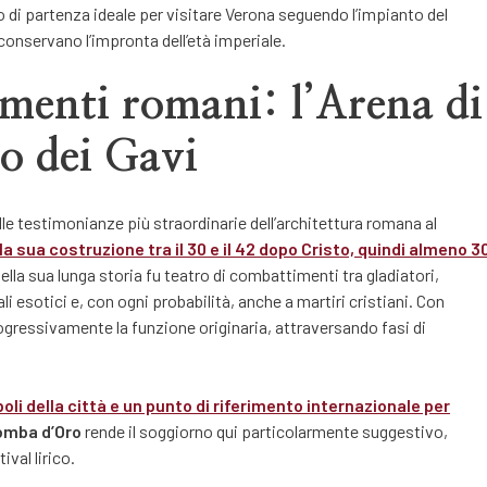
o di partenza ideale per visitare Verona seguendo l’impianto del
 conservano l’impronta dell’età imperiale.
menti romani: l’Arena di
o dei Gavi
e testimonianze più straordinarie dell’architettura romana al
la sua costruzione tra il 30 e il 42 dopo Cristo, quindi almeno 3
lla sua lunga storia fu teatro di combattimenti tra gladiatori,
i esotici e, con ogni probabilità, anche a martiri cristiani. Con
ogressivamente la funzione originaria, attraversando fasi di
boli della città e un punto di riferimento internazionale per
omba d’Oro
rende il soggiorno qui particolarmente suggestivo,
ival lirico.