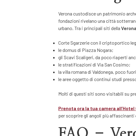
Verona custodisce un patrimonio archeol
fondazioni rivelano una città sotterra
urbano. Tra i principali siti della
Verona
Corte Sgarzerie con il criptoportico le
le domus di Piazza Nogara;
gli Scavi Scaligeri, da poco riaperti an
le stratificazioni di Via San Cosimo;
la villa romana di Valdonega, poco fuor
le aree oggetto di continui studi presso
Molti di questi siti sono visitabili su 
Prenota ora la tua camera all’
Hotel
per scoprire gli angoli più affascinant
FAQ – Vero