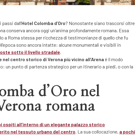
passi dall’
Hotel Colomba d’Oro
? Nonostante siano trascorsi oltre
erona conserva ancora oggi un’anima profondamente romana. Essa
olo a Roma stessa per ricchezza di testimonianze di quello che fu
ll’epoca sono ancora intatte: alcune monumentali e visibili in
ste sotto il livello stradale
.
e nel centro storico di Verona più vicino all’Arena
è il modo
: un punto di partenza strategico per un itinerario a piedi, o con la
lomba d’Oro nel
 Verona romana
i ospiti all’interno di un elegante palazzo storico
rito nel tessuto urbano del centro
. La sua collocazione,
a pochi