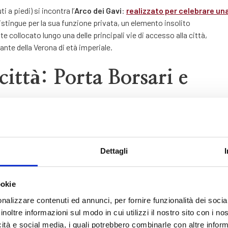
i a piedi) si incontra l’
Arco dei Gavi
:
realizzato per celebrare un
distingue per la sua funzione privata, un elemento insolito
e collocato lungo una delle principali vie di accesso alla città,
nte della Verona di età imperiale.
città: Porta Borsari e
della Verona romana spiccano le antiche porte urbane, anch’esse a
a d’Oro
:
Dettagli
ipali alla città,
situata lungo il Decumano Massimo
, oggi si
 in pietra che introduce verso l’area dell’antico foro, identificabile
ookie
nalizzare contenuti ed annunci, per fornire funzionalità dei socia
ella struttura originaria e mostra con chiarezza il legame tra cinta
inoltre informazioni sul modo in cui utilizzi il nostro sito con i n
ò che oggi vediamo, murato in un palazzo del XIII secolo, è una
icità e social media, i quali potrebbero combinarle con altre inform