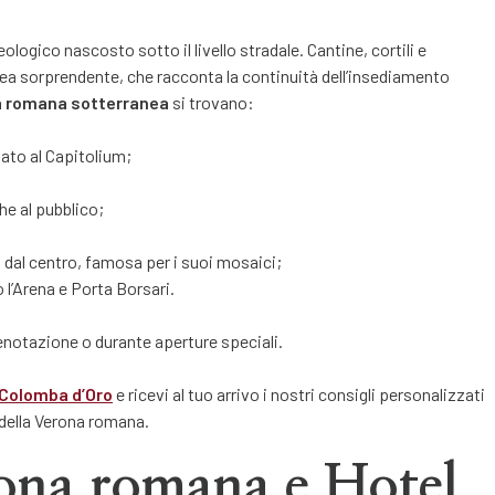
ogico nascosto sotto il livello stradale. Cantine, cortili e
nea sorprendente, che racconta la continuità dell’insediamento
 romana sotterranea
si trovano:
gato al Capitolium;
che al pubblico;
i dal centro, famosa per i suoi mosaici;
 l’Arena e Porta Borsari.
prenotazione o durante aperture speciali.
 Colomba d’Oro
e ricevi al tuo arrivo i nostri consigli personalizzati
i della Verona romana.
na romana e Hotel