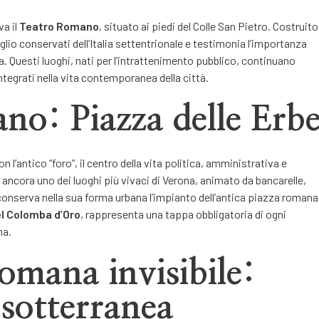
va il
Teatro Romano
, situato ai piedi del Colle San Pietro. Costruito
glio conservati dell’Italia settentrionale e testimonia l’importanza
a. Questi luoghi, nati per l’intrattenimento pubblico, continuano
ntegrati nella vita contemporanea della città.
ano: Piazza delle Erb
n l’antico “foro”, il centro della vita politica, amministrativa e
ancora uno dei luoghi più vivaci di Verona, animato da bancarelle,
 e conserva nella sua forma urbana l’impianto dell’antica piazza romana
el Colomba d’Oro
, rappresenta una tappa obbligatoria di ogni
na.
omana invisibile:
 sotterranea