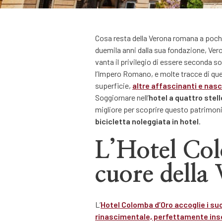
Cosa resta della Verona romana a pochi 
duemila anni dalla sua fondazione, V
vanta il privilegio di essere seconda s
l’Impero Romano, e molte tracce di que
superficie,
altre affascinanti e nasco
Soggiornare nell’
hotel a quattro stell
migliore per scoprire questo patrimonio
bicicletta noleggiata in hotel
.
L’Hotel Co
cuore della
L’
Hotel Colomba d’Oro
accoglie i suo
rinascimentale, perfettamente inse