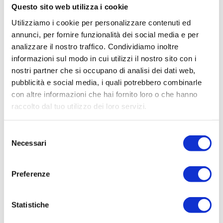
Il 13 agosto l’Arena di Verona, grazie ai Carmina Burana di Carl Orff,
Questo sito web utilizza i cookie
ospiterà un’esplosione di potenza sinfonico-corale;
Utilizziamo i cookie per personalizzare contenuti ed
Il 19 agosto sarà la volta di Viva Vivaldi, un’esperienza immersiva tra
annunci, per fornire funzionalità dei social media e per
musica e tecnologia, con proiezioni tridimensionali firmate da Balich
Wonder Studio e la partecipazione dell’Orchestra della Fondazione
analizzare il nostro traffico. Condividiamo inoltre
Arena che eseguirà il capolavoro più amato della musica barocca, “Le
informazioni sul modo in cui utilizzi il nostro sito con i
Storia
Quattro Stagioni” di Antonio Vivaldi.
nostri partner che si occupano di analisi dei dati web,
pubblicità e social media, i quali potrebbero combinarle
Camere
Il 103° Arena Opera Festival 2026 è un’occasione per assistere a grandi
con altre informazioni che hai fornito loro o che hanno
spettacoli in Arena e per vivere un’esperienza che si intreccia con la
News & Offerte
raccolto dal tuo utilizzo dei loro servizi.
storia e la bellezza della Città. Perché, alla fine, non si tratta solo di
essere spettatori, ma di far parte di un’opera che dura nel tempo. Ti
Servizi
aspettiamo nelle
camere di lusso dell’Hotel Colomba d’Oro.
Selezione
Necessari
del
Colazione & Bar
consenso
Preferenze
Location
Gallery
Statistiche