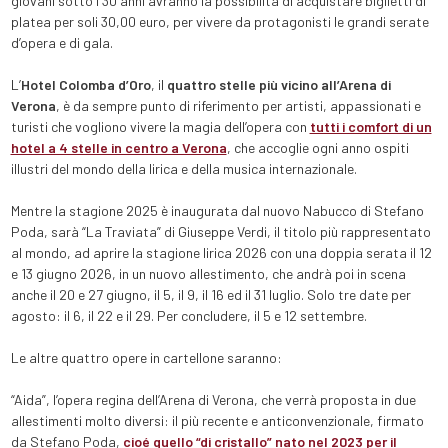
giovani sotto i 30 anni avranno la possibilità di acquistare biglietti di
platea per soli 30,00 euro, per vivere da protagonisti le grandi serate
d’opera e di gala.
L’
Hotel Colomba d’Oro
, il
quattro stelle più vicino all’Arena di
Verona
, è da sempre punto di riferimento per artisti, appassionati e
turisti che vogliono vivere la magia dell’opera con
tutti i comfort di un
hotel a 4 stelle in centro a Verona
, che accoglie ogni anno ospiti
illustri del mondo della lirica e della musica internazionale.
Mentre la stagione 2025 è inaugurata dal nuovo Nabucco di Stefano
Poda, sarà “La Traviata” di Giuseppe Verdi, il titolo più rappresentato
al mondo, ad aprire la stagione lirica 2026 con una doppia serata il 12
e 13 giugno 2026, in un nuovo allestimento, che andrà poi in scena
anche il 20 e 27 giugno, il 5, il 9, il 16 ed il 31 luglio. Solo tre date per
agosto: il 6, il 22 e il 29. Per concludere, il 5 e 12 settembre.
Le altre quattro opere in cartellone saranno:
“Aida”, l’opera regina dell’Arena di Verona, che verrà proposta in due
allestimenti molto diversi: il più recente e anticonvenzionale, firmato
da Stefano Poda,
cioé quello “di cristallo” nato nel 2023 per il