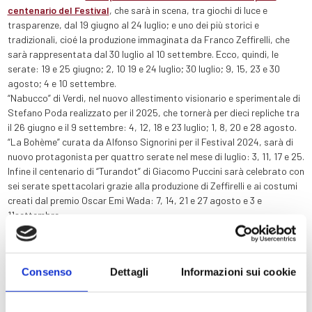
centenario del Festival
, che sarà in scena, tra giochi di luce e
trasparenze, dal 19 giugno al 24 luglio; e uno dei più storici e
tradizionali, cioé la produzione immaginata da Franco Zeffirelli, che
sarà rappresentata dal 30 luglio al 10 settembre. Ecco, quindi, le
serate: 19 e 25 giugno; 2, 10 19 e 24 luglio; 30 luglio; 9, 15, 23 e 30
agosto; 4 e 10 settembre.
“Nabucco” di Verdi, nel nuovo allestimento visionario e sperimentale di
Stefano Poda realizzato per il 2025, che tornerà per dieci repliche tra
il 26 giugno e il 9 settembre: 4, 12, 18 e 23 luglio; 1, 8, 20 e 28 agosto.
“La Bohème” curata da Alfonso Signorini per il Festival 2024, sarà di
nuovo protagonista per quattro serate nel mese di luglio: 3, 11, 17 e 25.
Infine il centenario di “Turandot” di Giacomo Puccini sarà celebrato con
sei serate spettacolari grazie alla produzione di Zeffirelli e ai costumi
creati dal premio Oscar Emi Wada: 7, 14, 21 e 27 agosto e 3 e
11settembre.
Inoltre, la Fondazione Arena di Verona non mancherà di offrire anche
nel 2026 alcune serate speciali che esulano dalla lirica. Infatti:
Consenso
Dettagli
Informazioni sui cookie
Il 21 luglio, il pubblico potrà assistere allo spettacolo di Roberto Bolle
and Friends, tra i momenti di danza più attesi dell’anno;