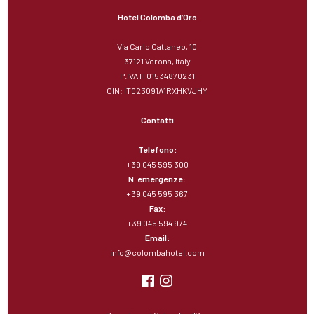
Hotel Colomba d’Oro
Via Carlo Cattaneo, 10
37121 Verona, Italy
P.IVA IT01534870231
CIN: IT023091A1RXHKVJHY
Contatti
Telefono:
+39 045 595 300
N. emergenze:
+39 045 595 367
Fax:
+39 045 594 974
Email:
info@colombahotel.com