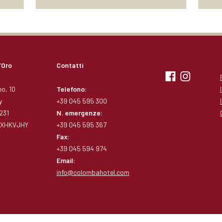
’Oro
Contatti
o, 10
Telefono:
y
+39 045 595 300
231
N. emergenze:
1RXHKVJHY
+39 045 595 367
Fax:
+39 045 594 974
Email:
info@colombahotel.com