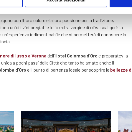
diverse sfumature di gusto e aroma.
olgono con il loro calore e la loro passione per la tradizione,
no unici i vini pregiati e l’olio extra vergine di oliva scaligeri: la
un’esperienza indimenticabile che vi permetterà di conoscere la
incia.
ere di lusso a Verona
dell’
Hotel Colomba d’Oro
e preparatevi a
nica a pochi passi dalla Città che tanto ha amato anche il
olomba d’Oro
è il punto di partenza ideale per scoprire le
bellezze d