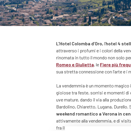
L’Hotel Colomba d’Oro,
l’
hotel 4 stel
attraverso i profumi e i colori della ve
rinomata in tutto il mondo non solo pe
Romeo e Giulietta
, le
Fiere più freq
sua stretta connessione con l’arte e i me
La vendemmia è un momento magico in cu
gioiose tra feste, sorrisi e momenti di 
uve mature, dando il via alla produzione
Bardolino, Chiaretto, Lugana, Durello. 
weekend romantico a Verona in ce
attivamente alla vendemmia, e di visit
fra il centro di Verona e la Valpolicella