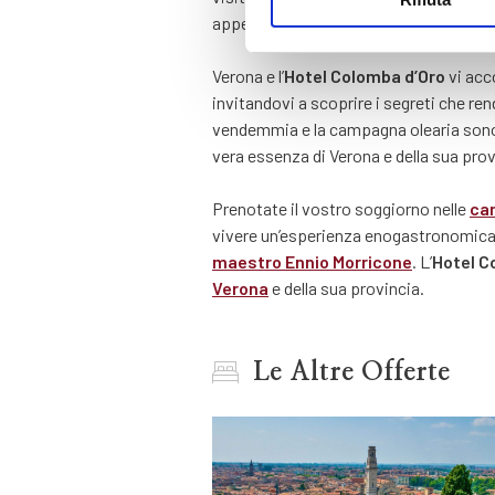
appena spremuto, e di apprezzarne le 
Verona e l’
Hotel Colomba d’Oro
vi acc
invitandovi a scoprire i segreti che rendo
vendemmia e la campagna olearia sono 
vera essenza di Verona e della sua prov
Prenotate il vostro soggiorno nelle
cam
vivere un’esperienza enogastronomica u
maestro Ennio Morricone
. L’
Hotel C
Verona
e della sua provincia.
Le Altre Offerte