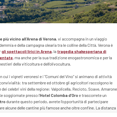
le più vicino all’Arena di Verona
, vi accompagna in un viaggio
ndemmia e della campagna olearia tra le colline della Città. Verona è
r
gli spettacoli lirici in Arena
, la
tragedia shakesperiana di
uentate
, ma anche per la sua tradizione enogastronomica e per la
stieri della viticoltura e dell’olivocultura.
i i vigneti veronesi e i “Comuni del Vino” si animano di attività
convivialità: tra settembre ed ottobre gli agricoltori raccolgono le
 dei celebri vini della regione: Valpolicella, Recioto, Soave, Amarone
Se soggiornate presso l’
Hotel Colomba d’Oro
e trascorrete un
ntro
durante questo periodo, avrete l’opportunità di partecipare
are alcune delle cantine più famose anche oltre confine. La distanza
 è modesta, una ventina di minuti in auto. Esiste inoltre una varietà di