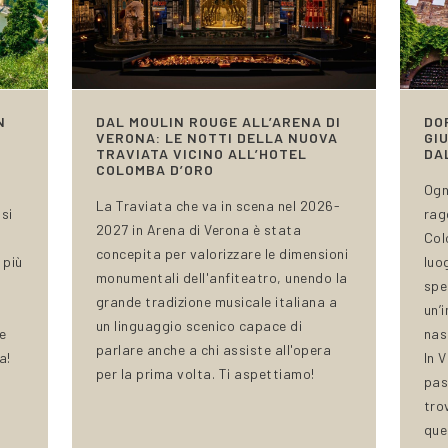
N
DAL MOULIN ROUGE ALL’ARENA DI
DO
VERONA: LE NOTTI DELLA NUOVA
GI
TRAVIATA VICINO ALL’HOTEL
DA
COLOMBA D’ORO
Ogn
La Traviata che va in scena nel 2026-
si
rag
2027 in Arena di Verona è stata
Col
concepita per valorizzare le dimensioni
 più
luo
monumentali dell'anfiteatro, unendo la
spe
grande tradizione musicale italiana a
un’
un linguaggio scenico capace di
e
nas
parlare anche a chi assiste all'opera
a!
In 
per la prima volta. Ti aspettiamo!
pas
tro
quel