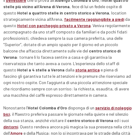
Il
benessere
che si prova all’
Albergo Colomba d’Oro
,
l’
hotel quattro
stelle più vicino all’Arena di Verona
, fece di lui un fedele ospite di
questo
Hotel a quattro stelle in centro storico a Verona
, location
strategicamente vicina all’Arena,
facilmente raggiungibile a piedi
da
questo
Hotel con parcheggio privato a Verona
. Veniva regolarmente
accompagnato da uno staff composto da familiari e da pochi fidati
professionisti, chiedeva sempre la sua camera preferita, una delle
“Superior”, dotate di un ampio spazio per il giorno ed un piccolo
balcone che affaccia direttamente sulle vie del
centro storico di
Verona
: tornare lì lo faceva sentire a casa e gli garantiva la
riservatezza che tanto aveva a cuore. L’esperienza dello staff di
questo
Hotel a 4 stelle a Verona
dalla
storia antica
e piena di
fascino gli garantiva tutte le attenzioni e le premure che riserviamo ad
ogni nostro ospite. Con l’aggiunta di una piccola attenzione speciale
che ricordiamo sempre con un sorriso: la richiesta, esaudita, di avere
una macchina del caffè espresso direttamente in camera.
Nonostante l’
Hotel Colomba d’Oro
disponga di un
servizio di noleggio
bici
, il Maestro preferiva passare le giornate nella quiete e nel silenzio
della sua stanza, anziché visitare il
centro storico di Verona
ed i suoi
dintorni
. Questo rendeva ancora più magica la sua presenza nella città
dell’
Amore
e della Musica: non lo si incontrava per le strade della città