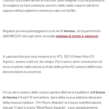
Lasciati coccolare anche di mattina: puoi svegliarti con la possibilità
di scegliere se fare colazione avvolto dalle calde coperte del letto
oppure nell’accogliente e luminosa sala con buffet.
Regalati poi una passeggiata tra le vie di
Verona,
città patrimonio
dell’UNESCO che ogni anno accoglie
migliaia di turisti e visitatori
.
A salutare l’estate sarà innanzitutto
RTL 102.5 Power Hits
il 31
Agosto, evento sold out da tempo. Per il sesto anno consecutivo la
nota stazione radio lancia la sfida delle prime 50 canzoni dell’estate
decretandone la vincitrice.
Poi un altro evento dello stesso genere diletterà il pubblico dell’
Arena
di Verona
il 9 ed il 10 settembre, date della nuova edizione dei premi
della musica italiana i
Tim Music Awards
( la stessa manifestazione
che per 11 anni è stata “Wind Music Awards”, e poi semplicemente