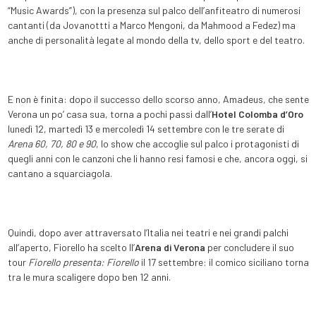
“Music Awards”), con la presenza sul palco dell’anfiteatro di numerosi
cantanti (da Jovanottti a Marco Mengoni, da Mahmood a Fedez) ma
anche di personalità legate al mondo della tv, dello sport e del teatro.
E non è finita: dopo il successo dello scorso anno, Amadeus, che sente
Verona un po’ casa sua, torna a pochi passi dall’
Hotel Colomba d’Oro
lunedì 12, martedì 13 e mercoledì 14 settembre con le tre serate di
Arena 60, 70, 80 e 90
, lo show che accoglie sul palco i protagonisti di
quegli anni con le canzoni che li hanno resi famosi e che, ancora oggi, si
cantano a squarciagola.
Quindi, dopo aver attraversato l’Italia nei teatri e nei grandi palchi
all’aperto, Fiorello ha scelto ll’
Arena di Verona
per concludere il suo
tour
Fiorello presenta: Fiorello
il 17 settembre: il comico siciliano torna
tra le mura scaligere dopo ben 12 anni.