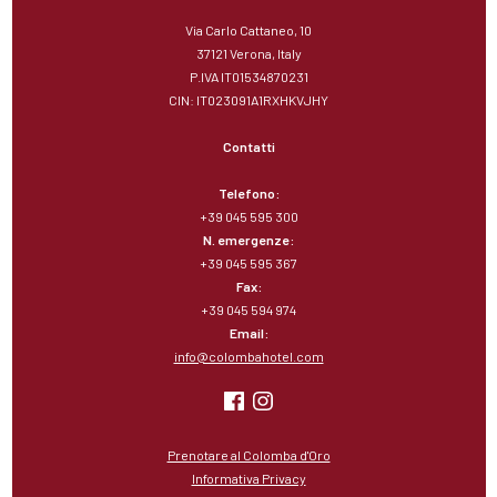
Via Carlo Cattaneo, 10
37121 Verona, Italy
P.IVA IT01534870231
CIN: IT023091A1RXHKVJHY
Contatti
Telefono:
+39 045 595 300
N. emergenze:
+39 045 595 367
Fax:
+39 045 594 974
Email:
info@colombahotel.com
Prenotare al Colomba d'Oro
Informativa Privacy