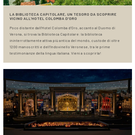
LA BIBLIOTECA CAPITOLARE, UN TESORO DA SCOPRIRE
VICINO ALL’HOTEL COLOMBA D’ORO
Poco distante dall'Hotel Colomba d'Oro, accanto al Duomo di
Verona, si trova la Biblioteca Capitolare: la biblioteca
ininterrottamente attiva più antica del mondo, custode di oltre
1200 manoscritti e dell'Indovinello Veronese, tra le prime
testimonianze della lingua italiana. Vieni a scoprirla!