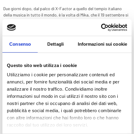
Due giorni dopo, dal palco di X-Factor a quello del tempio italiano
della musica in tutto il mondo, è la volta di Mika, che il 19 settembre si
esibirà su uno speciale palco satellite che lo avvicina al pubblico
riservando sorprese uniche, portando a
Verona
la sua musica ed il suo
pianoforte, suo amico e compagno di vita.
Consenso
Dettagli
Informazioni sui cookie
Il 20, 21, 23 e 24 settembre 2022 sono l’occasione imperdibile per
ascoltare, in anteprima nel
World Tour Première,
la nuova musica di
Questo sito web utilizza i cookie
Eros Ramazzotti, artista che ha conquistato milioni di ascoltatori in
Utilizziamo i cookie per personalizzare contenuti ed
più di 35 anni di carriera con più di 70 milioni di dischi venduti e oltre 2
annunci, per fornire funzionalità dei social media e per
miliardi di streaming worldwide.
analizzare il nostro traffico. Condividiamo inoltre
informazioni sul modo in cui utilizzi il nostro sito con i
Storia
nostri partner che si occupano di analisi dei dati web,
Il calendario dell’
Arena di Verona
non finisce qui! La stagione di
pubblicità e social media, i quali potrebbero combinarle
Camere
concerti e musica inaugurata ad Aprile da Zucchero e poi dal live dei
con altre informazioni che hai fornito loro o che hanno
Maneskin prosegue con l’ultimo concerto europeo della carriera dei
News & Offerte
raccolto dal tuo utilizzo dei loro servizi.
2Cellos, il duo di violoncellisti che festeggia il 22 settembre il
World