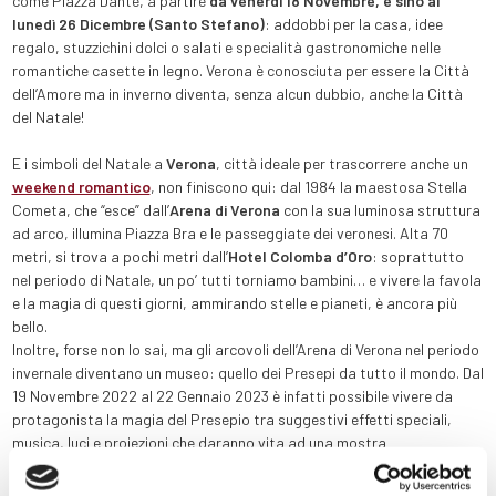
come Piazza Dante, a partire
da venerdì 18 Novembre, e sino al
lunedì 26 Dicembre (Santo Stefano)
: addobbi per la casa, idee
regalo, stuzzichini dolci o salati e specialità gastronomiche nelle
romantiche casette in legno. Verona è conosciuta per essere la Città
dell’Amore ma in inverno diventa, senza alcun dubbio, anche la Città
del Natale!
E i simboli del Natale a
Verona
, città ideale per trascorrere anche un
weekend romantico
, non finiscono qui: dal 1984 la maestosa Stella
Cometa, che “esce” dall’
Arena di Verona
con la sua luminosa struttura
ad arco, illumina Piazza Bra e le passeggiate dei veronesi. Alta 70
metri, si trova a pochi metri dall’
Hotel Colomba d’Oro
: soprattutto
nel periodo di Natale, un po’ tutti torniamo bambini… e vivere la favola
e la magia di questi giorni, ammirando stelle e pianeti, è ancora più
bello.
Inoltre, forse non lo sai, ma gli arcovoli dell’Arena di Verona nel periodo
invernale diventano un museo: quello dei Presepi da tutto il mondo. Dal
19 Novembre 2022 al 22 Gennaio 2023 è infatti possibile vivere da
protagonista la magia del Presepio tra suggestivi effetti speciali,
musica, luci e proiezioni che daranno vita ad una mostra
multisensoriale con più di 400 opere provenienti da tutto il globo.