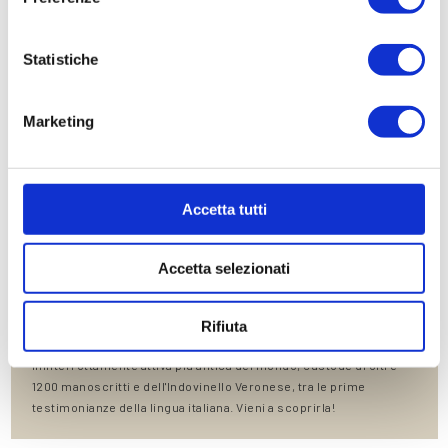
Gallery
Statistiche
Contatti
Marketing
IT
EN
DE
RU
FR
Accetta tutti
Accetta selezionati
LA BIBLIOTECA CAPITOLARE, UN TESORO DA SCOPRIRE
VICINO ALL’HOTEL COLOMBA D’ORO
Poco distante dall'Hotel Colomba d'Oro, accanto al Duomo di
Rifiuta
Verona, si trova la Biblioteca Capitolare: la biblioteca
ininterrottamente attiva più antica del mondo, custode di oltre
1200 manoscritti e dell'Indovinello Veronese, tra le prime
testimonianze della lingua italiana. Vieni a scoprirla!