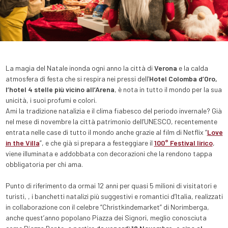
La magia del Natale inonda ogni anno la città di
Verona
e la calda
atmosfera di festa che si respira nei pressi dell’
Hotel Colomba d’Oro,
l’hotel 4 stelle più vicino all’Arena
, è nota in tutto il mondo per la sua
unicità, i suoi profumi e colori.
Ami la tradizione natalizia e il clima fiabesco del periodo invernale? Già
nel mese di novembre la città patrimonio dell’UNESCO, recentemente
entrata nelle case di tutto il mondo anche grazie al film di Netflix “
Love
in the Villa
”, e che già si prepara a festeggiare il
100° Festival lirico
,
viene illuminata e addobbata con decorazioni che la rendono tappa
obbligatoria per chi ama.
Punto di riferimento da ormai 12 anni per quasi 5 milioni di visitatori e
turisti, , i banchetti natalizi più suggestivi e romantici d’Italia, realizzati
in collaborazione con il celebre “Christkindemarket” di Norimberga,
anche quest’anno popolano Piazza dei Signori, meglio conosciuta