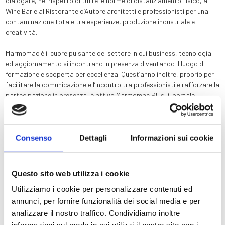
dialogare, nel rispetto di tutte le norme di distanziamento fisico, al
Wine Bar e al Ristorante d’Autore architetti e professionisti per una
contaminazione totale tra esperienze, produzione industriale e
creatività.
Marmomac è il cuore pulsante del settore in cui business, tecnologia
ed aggiornamento si incontrano in presenza diventando il luogo di
formazione e scoperta per eccellenza. Quest’anno inoltre, proprio per
facilitare la comunicazione e l’incontro tra professionisti e rafforzare la
partecipazione in presenza, è attivo Marmomac Plus, il portale
mondiale che riunisce la community del marmo nonché punto di
accesso per tutte le iniziative della Fiera.
Per il
tuo soggiorno in sicurezza
durante i giorni di Marmomac, ti
Consenso
Dettagli
Informazioni sui cookie
aspettiamo all’Hotel Colomba d’Oro, l’unico
quattro stelle nei pressi
dell’Arena
di Verona, che
da più di un secolo
ha a cuore la cura nei
dettagli, la qualità dei servizi ed il benessere degli ospiti.
Questo sito web utilizza i cookie
Utilizziamo i cookie per personalizzare contenuti ed
PRENOTA SUBITO
annunci, per fornire funzionalità dei social media e per
analizzare il nostro traffico. Condividiamo inoltre