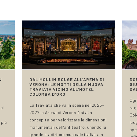
N
DAL MOULIN ROUGE ALL’ARENA DI
DO
VERONA: LE NOTTI DELLA NUOVA
GI
TRAVIATA VICINO ALL’HOTEL
DA
COLOMBA D’ORO
Ogn
La Traviata che va in scena nel 2026-
si
rag
2027 in Arena di Verona è stata
Col
concepita per valorizzare le dimensioni
 più
luo
monumentali dell'anfiteatro, unendo la
spe
grande tradizione musicale italiana a
un’