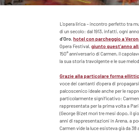
L’opera lirica – incontro perfetto tra m
di un secolo: dal 1913, infatti, ogni ann
d’Oro
,
hotel con parcheggio a Veron
Opera Festival,
giunto quest’anno all
150° anniversario di Carmen, il capola
la sua storia travolgente e le sue melod
Grazie alla particolare forma ellitti
voce dei cantanti d’opera di propagarsi
palcoscenico ideale anche per le rappr
particolarmente significativo: Carmen 
rappresentata per la prima volta a Par
(George Bizet morì tre mesi dopo, il gi
anni di rappresentazioni in Arena, a poc
Carmen vide la luce esisteva già da 38 