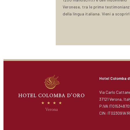
Veronese, tra le prime testimonianz
della lingua italiana. Vieni a scoprirl
Hotel Colomba d
Via Carlo Cattane
37121 Verona, Ital
P.IVA IT01534870
CIN: IT023091A