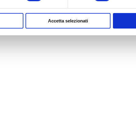
d dell’hotel a Verona
o prenota la tua permanenza
nelle nostre
ra lirica in tutta la sua intensità, con l’eleganza e i comfort che solo u
con garage privato
può offrirti.
Accetta selezionati