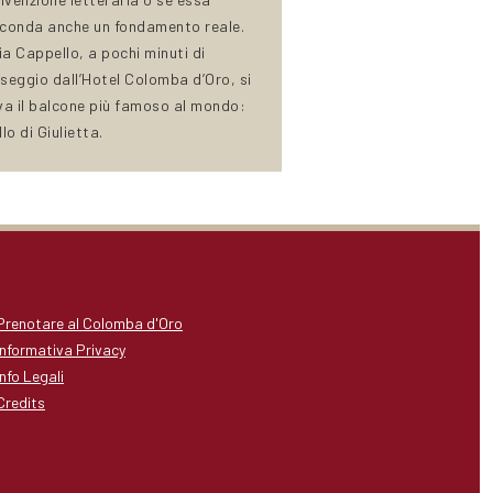
conda anche un fondamento reale.
Via Cappello, a pochi minuti di
seggio dall’Hotel Colomba d’Oro, si
va il balcone più famoso al mondo:
lo di Giulietta.
Prenotare al Colomba d'Oro
Informativa Privacy
Info Legali
Credits