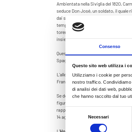
Ambientata nella Siviglia del 1820, Carm
seduce Don José, un soldato, il quale 
dai suoi sentimenti, Don José si lasci
tempestoso è destinato a finire presto
torero, conquista il cuore di Carmen: co
insieme, Don José, in un gesto di dispe
Consenso
Questa storia di passione e destino co
Spagna del passato, ed è ideale per chi
Questo sito web utilizza i c
L’allestimento che va in scena in Arena
Utilizziamo i cookie per perso
Franco Zeffirelli, il quale lo portò in sc
nostro traffico. Condividiamo 
di analisi dei dati web, pubbl
Se desideri assistere a questo kolossal
che hanno raccolto dal tuo uti
figuranti, danzatori e la compagnia di b
rappresentazioni tra luglio, agosto e settemb
Selezione
14 agosto, il 23 agosto, il 29 agosto e il
Necessari
del
consenso
L’
Hotel Colomba d’Oro
è l’
hotel a 4 s