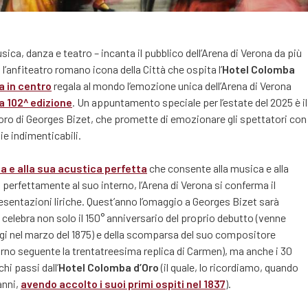
usica, danza e teatro – incanta il pubblico dell’Arena di Verona da più
o l’anfiteatro romano icona della Città che ospita l’
Hotel Colomba
a in centro
regala al mondo l’emozione unica dell’Arena di Verona
a 102^ edizione
. Un appuntamento speciale per l’estate del 2025 è il
voro di Georges Bizet, che promette di emozionare gli spettatori con
ie indimenticabili.
ca e alla sua acustica perfetta
che consente alla musica e alla
 perfettamente al suo interno, l’Arena di Verona si conferma il
esentazioni liriche. Quest’anno l’omaggio a Georges Bizet sarà
celebra non solo il 150° anniversario del proprio debutto (venne
igi nel marzo del 1875) e della scomparsa del suo compositore
orno seguente la trentatreesima replica di Carmen), ma anche i 30
hi passi dall’
Hotel Colomba d’Oro
(il quale, lo ricordiamo, quando
anni,
avendo accolto i suoi primi ospiti nel 1837
).