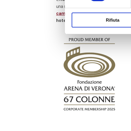
una serata di lirica.
Regala la
gift car
camere di lusso a Verona
e vivi l’ope
hotel a 4 stelle in centro a Verona 
Rifiuta