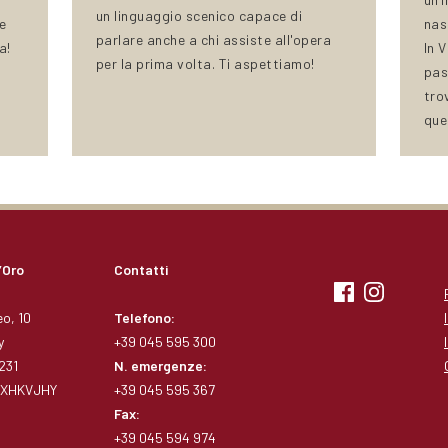
un linguaggio scenico capace di
e
nas
parlare anche a chi assiste all'opera
a!
In 
per la prima volta. Ti aspettiamo!
pas
tro
quel
’Oro
Contatti
o, 10
Telefono:
y
+39 045 595 300
231
N. emergenze:
1RXHKVJHY
+39 045 595 367
Fax:
+39 045 594 974