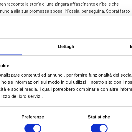
en racconta la storia di una zingara affascinante e ribelle che
rinuncia alla sua promessa sposa, Micaela, per seguirla. Sopraffatto
a coinvolgere nel mondo dei contrabbandieri, ma il loro amore
. Il dramma raggiunge il culmine quando Escamillo, un carismatico
nsumato dalla gelosia e dal rifiuto di lei di ricominciare una vita
razione, la uccide.
Dettagli
ntinua a emozionare per la sua intensità e per l’ambientazione della
 cerca ispirazione tra le passioni travolgenti e i paesaggi romantici.
ookie
 è quello, maestoso e ricchissimo di dettagli, firmato dal grande
nalizzare contenuti ed annunci, per fornire funzionalità dei socia
ena per la prima volta nel 1995.
inoltre informazioni sul modo in cui utilizzi il nostro sito con i n
icità e social media, i quali potrebbero combinarle con altre inform
 con in scena oltre 500 persone tra cori, voci bianche, mimi,
lizzo dei loro servizi.
allo Antonio Gades, l’Arena di Verona ha in cartellone ben 8
re: il 4 luglio, il 12 luglio, il 18 luglio e il 26 luglio alle 21.15; e poi il
 3 settembre alle ore 21.
Preferenze
Statistiche
telle più vicino all’Arena di Verona
, l’ideale per il soggiorno dopo