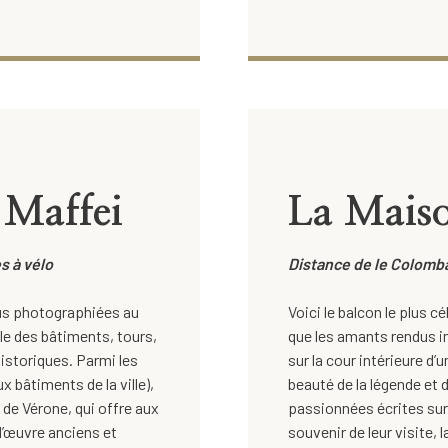
 Maffei
La Maiso
s à vélo
Distance de le Colomba
plus photographiées au
Voici le balcon le plus cé
le des bâtiments, tours,
que les amants rendus i
istoriques. Parmi les
sur la cour intérieure d’u
x bâtiments de la ville),
beauté de la légende et 
de Vérone, qui offre aux
passionnées écrites sur 
d’œuvre anciens et
souvenir de leur visite,