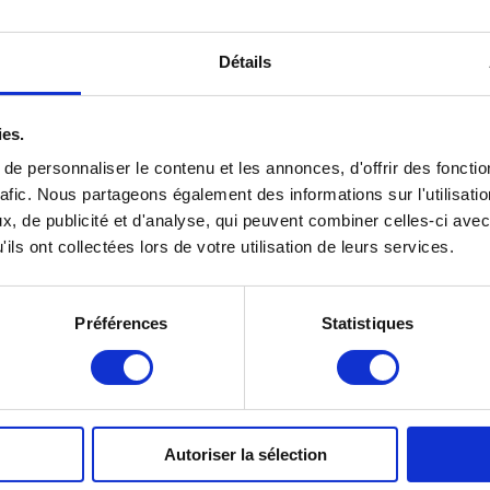
Détails
ies.
quelque chose de plus grand
r à ses clients. Dès que vous
e personnaliser le contenu et les annonces, d'offrir des fonctio
ètres des
Arènes de
rafic. Nous partageons également des informations sur l'utilisati
pale pour le shopping: en
, de publicité et d'analyse, qui peuvent combiner celles-ci avec
ous les points les plus
ils ont collectées lors de votre utilisation de leurs services.
historiques, culturels,
ma de la ville. De plus,
de Vérone : au moment de
Préférences
Statistiques
du choix !
Autoriser la sélection
nvirons de l'Hôtel Co