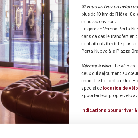
Si vous arrivez en avion ou
plus de 10 km de l’
Hôtel Co
minutes environ.
La gare de Verona Porta Nuov
dans ce cas le transfert en 
souhaitent, il existe plusieu
Porta Nuova à la Piazza Br
Vérone à vélo
–
Le vélo est
ceux qui séjournent au cœur 
choisit le Colomba d’Oro. Po
spécial de
location de vél
apporter leur propre vélo ave
Indications pour arriver à 