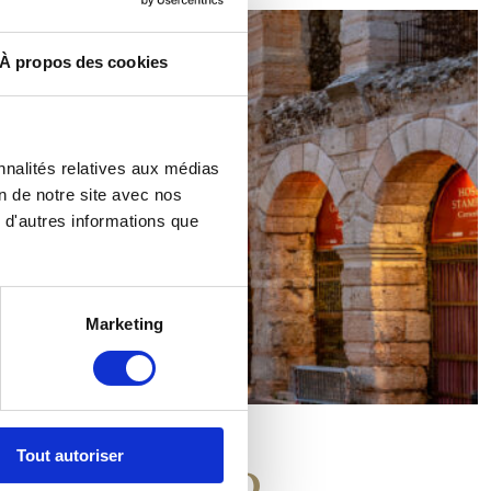
À propos des cookies
nnalités relatives aux médias
on de notre site avec nos
 d'autres informations que
Marketing
Tout autoriser
lomba d'Oro