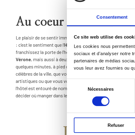
Consentement
Au coeur de Vérone
Ce site web utilise des cook
Le plaisir de se sentir immédiatement partie intégrante de 
: c’est le sentiment que l’
Hôtel Colomba d’Oro
fait ressenti
Les cookies nous permettent d
franchissez la porte de l’hôtel, vous êtes déjà à quelques m
sociaux et d'analyser notre t
Vérone
, mais aussi à deux pas de Via Mazzini, la rue princi
partenaires de médias sociaux
quelques minutes, à pied ou à vélo, vous pourrez rejoindre t
vous leur avez fournies ou qu'
célèbres de la ville, que vous soyez intéressés aux l’aspects 
artistiques ou que vous vouliez admirer le merveilleux panora
Sélection
l’hôtel est entouré de nombreux des meilleurs restaurants 
Nécessaires
du
décider où manger dans les environs, vous aurez l’embarras 
consentement
Refuser
Dans les e