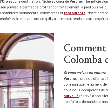
d’Oro
est une destination. Niché au cœur de
Vérone
, il bénéficie d
e lieu privilégié permet de profiter confortablement, à pied ou
à vélo
c ses nombreux monuments, commerces et
restaurants
. Notre person
choisir et à réserver tout ce qu’il y a de mieux, rendant votre expéri
Comment s
Colomba 
Si vous arrivez en voiture
Vérone
, mais nos clients bé
communiquer le numéro de pl
nous nous occuperons de t
surveillé
réservé à nos clie
d’en faire la demande au mom