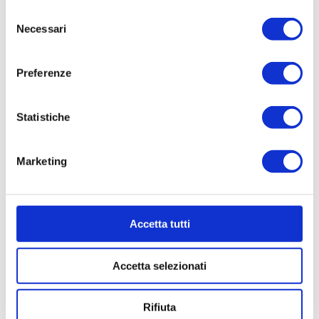
Selezione
Colazione & Bar
Necessari
del
consenso
Location
Preferenze
Gallery
Statistiche
Contatti
Marketing
IT
EN
DE
RU
FR
Accetta tutti
Accetta selezionati
Rifiuta