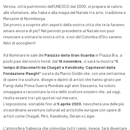
Verona, città patrimonio dell’UNESCO dal 2000, si prepara al calore,
alle sfumature, alla fiaba e alla magia del Natale tra arte, tradizione e
Mercatini di Norimberga.
Sei pronto a scoprire altri aspetti della nostra città che te la faranno
amare ancora di più? Nel periodo precedente al Natale non puoi
rinunciare a visitare la nostra città: e noi del Colomba d’Oro saremo
felici di accoglierti!
Ad illuminare le sale del
Palazzo della Gran Guardia
in Piazza Bra, a
pochi pasi dal nostro hotel, dal
16 novembre
, ci sarà la mostra
“Il
tempo di Giacometti da Chagall a Kandinsky. Capolavori dalla
Fondazione Maeght”
curata da Marco Goldin che, con una settantina
di opere tra sculture, disegni e dipinti di artisti che hanno girato per
Parigi dalla Prima Guerra Mondiale agli anni Sessanta, ha voluto
omaggiare e raccontare la vita dello scultore svizzero che, ad oggi,
risulta essere tra i più quotati sul mercato.
L’esposizione, visitabile fino al
5 aprile 2020
, rievocherà una delle più
straordinarie avventure culturali ed artistiche europee con opere di
artisti come Chagall, Miró, Kandinsky, Derain e Léger.
L’atmosfera fiabesca che coinvolge tutti i sensi, invece, farà diventare