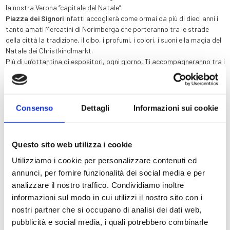
la nostra Verona “capitale del Natale”.
Piazza dei Signori
infatti accoglierà come ormai da più di dieci anni i
tanto amati Mercatini di Norimberga che porteranno tra le strade
della città la tradizione, il cibo, i profumi, i colori, i suoni e la magia del
Natale dei Christkindlmarkt.
Più di un’ottantina di espositori, ogni giorno, Ti accompagneranno tra i
loro prodotti artigianali e non solo: Verona, si sa, è anche la città
dell’amore e non potrai chiaramente farti scappare il bacio sotto il
vischio!
Consenso
Dettagli
Informazioni sui cookie
L’Hotel Colomba d’Oro si trova a pochi passi dall’ingresso
dell’esposizione artistica e a qualche minuto di passeggio da Piazza
Dante. Ti aspettiamo!
Questo sito web utilizza i cookie
Utilizziamo i cookie per personalizzare contenuti ed
Le Altre Offerte
annunci, per fornire funzionalità dei social media e per
analizzare il nostro traffico. Condividiamo inoltre
informazioni sul modo in cui utilizzi il nostro sito con i
Storia
nostri partner che si occupano di analisi dei dati web,
pubblicità e social media, i quali potrebbero combinarle
Camere