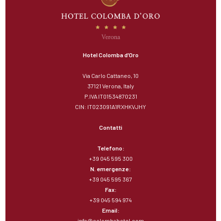
Hotel Colomba d’Oro
Via Carlo Cattaneo, 10
37121 Verona, Italy
P.IVA IT01534870231
CIN: IT023091A1RXHKVJHY
Contatti
Telefono:
+39 045 595 300
N. emergenze:
+39 045 595 367
Fax:
+39 045 594 974
Email:
info@colombahotel.com