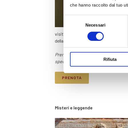
che hanno raccolto dal tuo uti
Selezione
Necessari
del
consenso
visita guidata di circa due ore che div
della città.
Prenotando una camera sul nostro sito
Rifiuta
speciale riservato ai nostri ospiti.
PRENOTA
Misteri e leggende