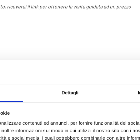
, riceverai il link per ottenere la visita guidata ad un prezzo
Verona, grazie all’abbondanza di reperti e monumenti
antichi, viene spesso definita “piccola Roma”. Al di là agli
Dettagli
splendidi e imponenti resti che si possono ammirare per le
vie e piazze del centro storico, come l’Arco dei Gavi, Porta
Borsari, Porta Leoni, il Teatro Romano e naturalmente
ookie
l’Arena, esiste un’altra città, visibile solo scendendo dai 2 ai
nalizzare contenuti ed annunci, per fornire funzionalità dei socia
5 metri sotto terra. Nascosti negli scantinati di banche,
inoltre informazioni sul modo in cui utilizzi il nostro sito con i n
negozi, ristoranti, sotto chiese e bar, potrete scoprire i
icità e social media, i quali potrebbero combinarle con altre inform
resti della Verona di più di duemila anni fa, pazientemente