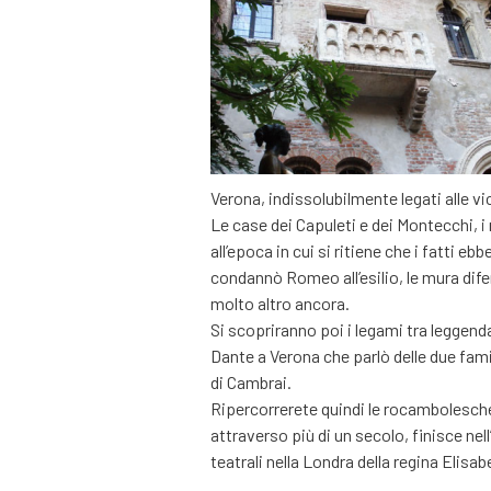
Verona, indissolubilmente legati alle v
Le case dei Capuleti e dei Montecchi, i
all’epoca in cui si ritiene che i fatti e
condannò Romeo all’esilio, le mura dife
molto altro ancora.
Si scopriranno poi i legami tra leggenda 
Dante a Verona che parlò delle due famig
di Cambrai.
Ripercorrerete quindi le rocambolesche
attraverso più di un secolo, finisce nel
teatrali nella Londra della regina Elisabe