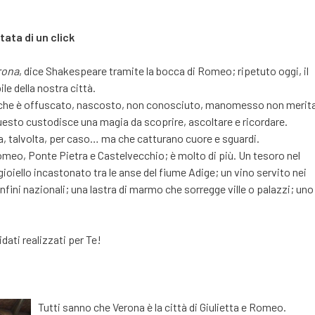
rtata di un click
rona
, dice Shakespeare tramite la bocca di Romeo; ripetuto oggi, il
le della nostra città.
, che è offuscato, nascosto, non conosciuto, manomesso non merit
 questo custodisce una magia da scoprire, ascoltare e ricordare.
ta, talvolta, per caso… ma che catturano cuore e sguardi.
Romeo, Ponte Pietra e Castelvecchio; è molto di più. Un tesoro nel
gioiello incastonato tra le anse del fiume Adige; un vino servito nei
confini nazionali; una lastra di marmo che sorregge ville o palazzi; uno
dati realizzati per Te!
Tutti sanno che Verona è la città di Giulietta e Romeo.