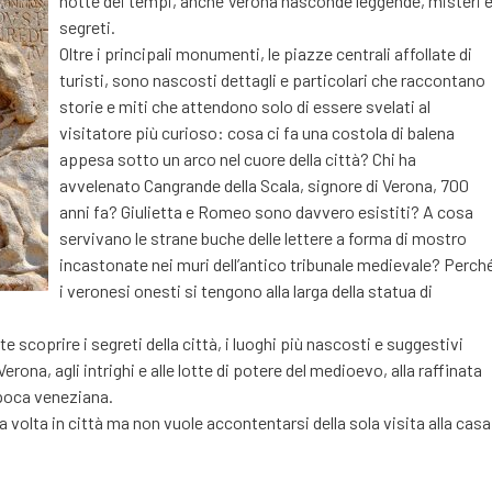
notte dei tempi, anche Verona nasconde leggende, misteri 
segreti.
Oltre i principali monumenti, le piazze centrali affollate di
turisti, sono nascosti dettagli e particolari che raccontano
storie e miti che attendono solo di essere svelati al
visitatore più curioso: cosa ci fa una costola di balena
appesa sotto un arco nel cuore della città? Chi ha
avvelenato Cangrande della Scala, signore di Verona, 700
anni fa? Giulietta e Romeo sono davvero esistiti? A cosa
servivano le strane buche delle lettere a forma di mostro
incastonate nei muri dell’antico tribunale medievale? Perch
i veronesi onesti si tengono alla larga della statua di
te scoprire i segreti della città, i luoghi più nascosti e suggestivi
rona, agli intrighi e alle lotte di potere del medioevo, alla raffinata
’epoca veneziana.
ima volta in città ma non vuole accontentarsi della sola visita alla casa