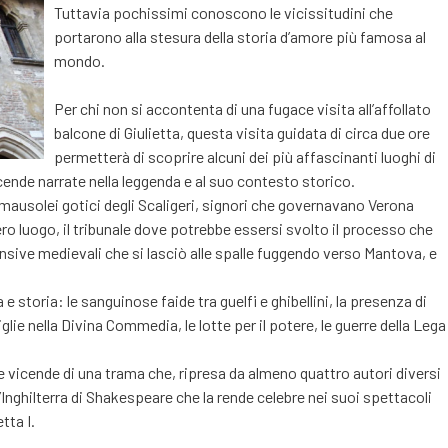
Tuttavia pochissimi conoscono le vicissitudini che
portarono alla stesura della storia d’amore più famosa al
mondo.
Per chi non si accontenta di una fugace visita all’affollato
balcone di Giulietta, questa visita guidata di circa due ore
permetterà di scoprire alcuni dei più affascinanti luoghi di
icende narrate nella leggenda e al suo contesto storico.
 mausolei gotici degli Scaligeri, signori che governavano Verona
bbero luogo, il tribunale dove potrebbe essersi svolto il processo che
nsive medievali che si lasciò alle spalle fuggendo verso Mantova, e
e storia: le sanguinose faide tra guelfi e ghibellini, la presenza di
lie nella Divina Commedia, le lotte per il potere, le guerre della Lega
 vicende di una trama che, ripresa da almeno quattro autori diversi
l’Inghilterra di Shakespeare che la rende celebre nei suoi spettacoli
tta I.