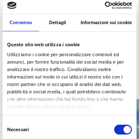
Durante i trasferimenti si possono anche visitare il Forte di Monte, la
Pieve di San Floriano e il Borgo di San Giorgio, uno dei borghi più belli
d’Italia, dove basta un attimo per innamorarsi dei vigneti della
Consenso
Dettagli
Informazioni sui cookie
Valpolicella e del Lago di Garda.
Prenotando una camera sul nostro sito, riceverai il link per ottenere la
Questo sito web utilizza i cookie
visita guidata ad un prezzo speciale riservato ai nostri ospiti.
Utilizziamo i cookie per personalizzare contenuti ed
PRENOTA
annunci, per fornire funzionalità dei social media e per
analizzare il nostro traffico. Condividiamo inoltre
informazioni sul modo in cui utilizzi il nostro sito con i
Storia
nostri partner che si occupano di analisi dei dati web,
Quattro passi con la guida
pubblicità e social media, i quali potrebbero combinarle
Camere
con altre informazioni che hai fornito loro o che hanno
News & Offerte
raccolto dal tuo utilizzo dei loro servizi.
Servizi
Selezione
Necessari
del
Colazione & Bar
consenso