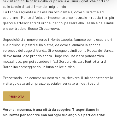
Si visitano poi le colline della Valpolicella e i suoi vigneti che portano
sulle tavole di tutti il mondo i migliori vini.
La tappa seguente è in Lessinia occidentale, dove ci si ferma ad
esplorare il Ponte di Veja, un imponente arco naturale in roccia tra i più
grandi e affascinanti d’Europa, per poi passare alla Lessinia dei Cimbri
e le contrade di Bosco Chiesanuova.
Dopodichè ci si muove verso il Monte Luppia, famoso per le escursioni
e le incisioni rupestri sulla pietra, da dove si ammira la sponda
veronese del Lago di Garda. Si prosegue quindi per la Rocca del Garda,
rilievo montuoso proprio sopra il lago con una vista panoramica
mozzafiato, per poi scendere in Val Sorda a visitare l’entroterra di
Bardolino sorseggiando un buon calice di vino.
Prenotando una camera sul nostro sito, riceverai il link per ottenere la
visita guidata ad un prezzo speciale riservato ai nostri ospiti.
PRENOTA
Verona, insomma, è una città da scoprire: Ti aspettiamo in
sicurezza per scoprire con noi ogni suo angolo e particolarità!