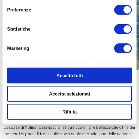
Preferenze
Location
Gallery
Statistiche
Contatti
Marketing
Accetta tutti
La visita nei luoghi più suggestivi del territorio della provincia di
Verona, tra la montagna, il Lago di Garda e la Valpolicella. È
Accetta selezionati
l’occasione perfetta per coloro che vogliono visitare la città dell’Amore
a 360 gradi, grazie anche all’interpretazione unica della guida che
accompagna nei luoghi più suggestivi.
Rifiuta
Passando dalla Valle dei Progni di Fumane si fa tappa al Parco delle
Cascate di Molina, oasi naturalistica ricca di rare bellezze che offre dei
momenti di pace di fronte allo spettacolo meraviglioso delle cascate.