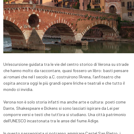
Un’escursione guidata tra le vie del centro storico di Verona su strade
che hanno molto da raccontare, quasi fossero un libro: basti pensare
ai romani che nel I secolo a.C. costruirono l’Arena, l’anfiteatro che
ospita ancora oggi le più grandi opere liriche e teatrali e che tutto il
mondo ci invidia.
Verona non è solo storia infatti ma anche arte e cultura: poeti come
Dante, Shakespeare e Dickens si sono lasciati ispirare da Lei per
comporre versi e testi che tutt’ora si studiano. Una città patrimonio
dell’UNESCO incastonata tra le anse del fiume Adige.
In questo passeggiata si potranno ammirare Castel San Pietro, i