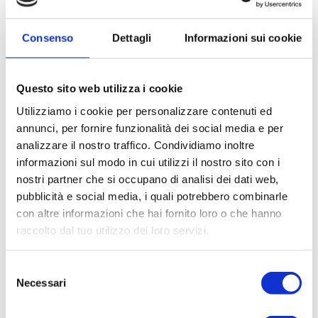
Le Altre Offerte
Consenso
Dettagli
Informazioni sui cookie
Questo sito web utilizza i cookie
Utilizziamo i cookie per personalizzare contenuti ed
annunci, per fornire funzionalità dei social media e per
analizzare il nostro traffico. Condividiamo inoltre
informazioni sul modo in cui utilizzi il nostro sito con i
Storia
nostri partner che si occupano di analisi dei dati web,
pubblicità e social media, i quali potrebbero combinarle
Camere
con altre informazioni che hai fornito loro o che hanno
LA BIBLIOTECA CAPITOLARE, UN TESORO DA SCOPRIRE
News & Offerte
VICINO ALL’HOTEL COLOMBA D’ORO
raccolto dal tuo utilizzo dei loro servizi.
Poco distante dall'Hotel Colomba d'Oro, accanto al Duomo di
Servizi
Verona, si trova la Biblioteca Capitolare: la biblioteca
Selezione
ininterrottamente attiva più antica del mondo, custode di oltre
Necessari
del
Colazione & Bar
1200 manoscritti e dell'Indovinello Veronese, tra le prime
consenso
testimonianze della lingua italiana. Vieni a scoprirla!