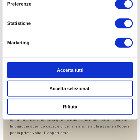
Preferenze
Location
Gallery
Statistiche
Contatti
Marketing
Accetta tutti
Accetta selezionati
DAL MOULIN ROUGE ALL’ARENA DI VERONA: LE NOTTI DELLA
NUOVA TRAVIATA VICINO ALL’HOTEL COLOMBA D’ORO
Rifiuta
La Traviata che va in scena nel 2026- 2027 in Arena di Verona è
stata concepita per valorizzare le dimensioni monumentali
dell'anfiteatro, unendo la grande tradizione musicale italiana a un
linguaggio scenico capace di parlare anche a chi assiste all'opera
per la prima volta. Ti aspettiamo!