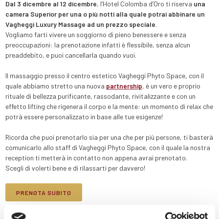
Dal 3 dicembre al 12 dicembre
, l’Hotel Colomba d’Oro ti riserva
una
camera Superior per una o più notti alla quale potrai abbinare un
Vagheggi Luxury Massage ad un prezzo speciale
.
Vogliamo farti vivere un soggiorno di pieno benessere e senza
preoccupazioni: la prenotazione infatti è flessibile, senza alcun
preaddebito, e puoi cancellarla quando vuoi.
Il massaggio presso il centro estetico Vagheggi Phyto Space, con il
quale abbiamo stretto una nuova
partnership
, è un vero e proprio
rituale di bellezza purificante, rassodante, rivitalizzante e con un
effetto lifting che rigenera il corpo e la mente: un momento di relax che
potrà essere personalizzato in base alle tue esigenze!
Ricorda che puoi prenotarlo sia per una che per più persone, ti basterà
comunicarlo allo staff di Vagheggi Phyto Space, con il quale la nostra
reception ti metterà in contatto non appena avrai prenotato.
Scegli di volerti bene e di rilassarti per davvero!
PRENOTA SUBITO