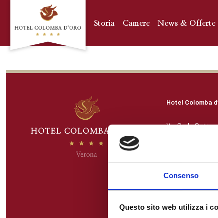
Storia
Camere
News & Offerte
Hotel Colomba d
Via Carlo Cattane
37121 Verona, Ital
P.IVA IT01534870
CIN: IT023091A
Consenso
Questo sito web utilizza i c