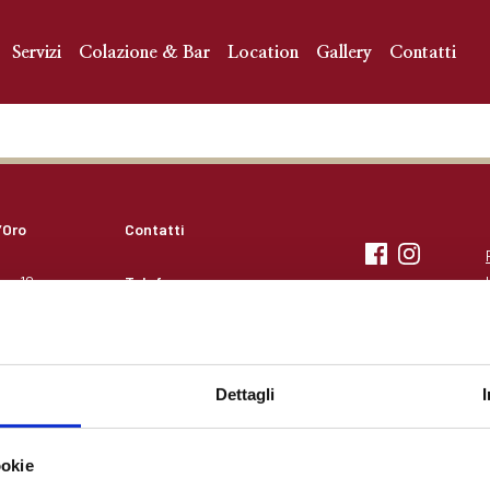
Servizi
Colazione & Bar
Location
Gallery
Contatti
’Oro
Contatti
o, 10
Telefono:
y
+39 045 595 300
231
N. emergenze:
1RXHKVJHY
+39 045 595 367
Fax:
Dettagli
+39 045 594 974
Email:
info@colombahotel.com
ookie