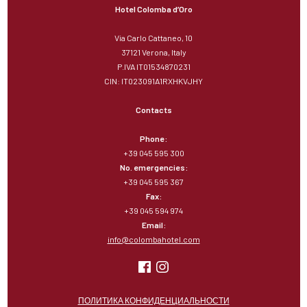
Hotel Colomba d’Oro
Via Carlo Cattaneo, 10
37121 Verona, Italy
P.IVA IT01534870231
CIN: IT023091A1RXHKVJHY
Contacts
Phone:
+39 045 595 300
No. emergencies:
+39 045 595 367
Fax:
+39 045 594 974
Email:
info@colombahotel.com
ПОЛИТИКА КОНФИДЕНЦИАЛЬНОСТИ