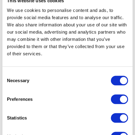
This website uses cookies
We use cookies to personalise content and ads, to
ИСТОРИЯ
provide social media features and to analyse our traffic.
We also share information about your use of our site with
НОМЕРА
our social media, advertising and analytics partners who
ЛЮБОВЬ НА ВИЛЛЕ: ГОРОД ОТЕЛЯ COLOMBA D'ORO
МЕЖДУ NETFLIX И РЕАЛЬНОСТЬЮ
may combine it with other information that you’ve
СПЕЦИАЛЬНЫЕ
provided to them or that they’ve collected from your use
Благодаря "Любви на вилле", новому фильму производства
of their services.
Netflix и режиссера Марка Стивена Джонсона, который сразу
ПРЕДЛОЖЕНИЯ
же стал одним из самых просматриваемых фильмов во всем
мире, Верона вновь входит в дома по всему миру.
УСЛУГИ
Consent
Necessary
Selection
ЗАВТРАК И БАР
Preferences
Location
ГАЛЕРЕЯ
Statistics
КОНТАКТЫ