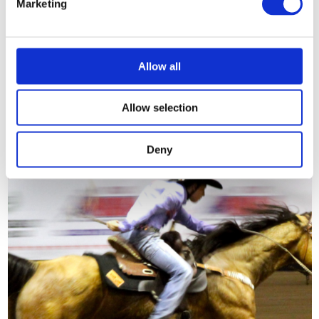
Marketing
IT
EN
DE
RU
FR
100 РАЗ АРЕНА ДИ ВЕРОНА!
Allow all
Арена - единственный театр в мире, где музыку можно
услышать глазами": слова тенора Джованни Дзенателло,
которому в 1913 году пришла в голову блестящая интуиция
Allow selection
впервые использовать веронскую Арену для постановки
оперы.
Deny