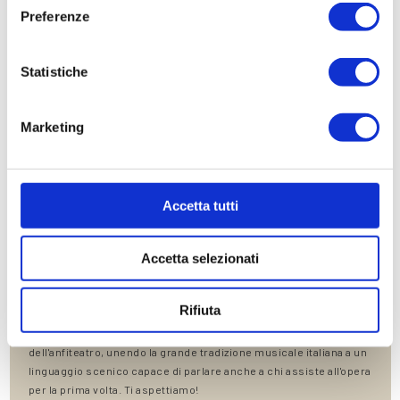
testimonianze della lingua italiana. Vieni a scoprirla!
Preferenze
Location
Gallery
Statistiche
Contatti
Marketing
Accetta tutti
Accetta selezionati
DAL MOULIN ROUGE ALL’ARENA DI VERONA: LE NOTTI DELLA
NUOVA TRAVIATA VICINO ALL’HOTEL COLOMBA D’ORO
Rifiuta
La Traviata che va in scena nel 2026- 2027 in Arena di Verona è
stata concepita per valorizzare le dimensioni monumentali
dell'anfiteatro, unendo la grande tradizione musicale italiana a un
linguaggio scenico capace di parlare anche a chi assiste all'opera
per la prima volta. Ti aspettiamo!