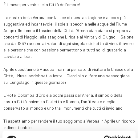
È il mese per venire nella Città dell’amore!
La nostra bella Verona con la luce di questa stagione è ancora più
suggestiva ed incantevole: il sole si specchia nelle acque del Fiume
Adige riflettendo il fascino della Città, l’Arena pian piano si prepara ai
concerti di Maggio, alla stagione Lirica e al Vinitaly di Giugno, il Salone
che dal 1967 racconta i valori di ogni singola etichetta di vino, il lavoro
e le persone che con passione permettono a tutti noi di gustarlo a
tavola o al bar.
Aprile quest’anno è Pasqua: hai mai pensato di visitare le Chiese della
Città, i Musei addobbati a festa, i Giardini o di fare una passeggiata
sul Lungolago in queste giornate?
L’Hotel Colomba d’Oro è a pochi passi dall’Arena, il simbolo della
nostra Città insieme a Giulietta e Romeo, l’anfiteatro meglio
conservato al mondo e uno tra i monumenti che tutti ci invidiano.
Ti aspettiamo per rendere il tuo soggiorno a Verona in Aprile un ricordo
indimenticabile!