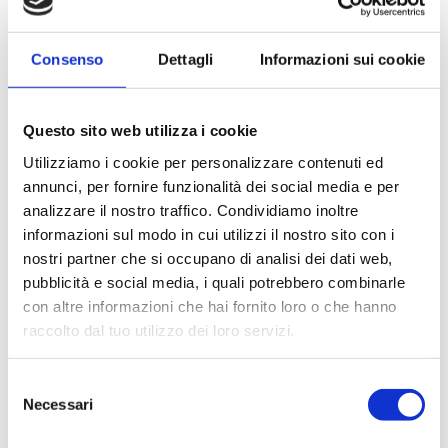
Le Altre Offerte
Consenso
Dettagli
Informazioni sui cookie
Questo sito web utilizza i cookie
Utilizziamo i cookie per personalizzare contenuti ed
annunci, per fornire funzionalità dei social media e per
analizzare il nostro traffico. Condividiamo inoltre
informazioni sul modo in cui utilizzi il nostro sito con i
Storia
nostri partner che si occupano di analisi dei dati web,
pubblicità e social media, i quali potrebbero combinarle
Camere
con altre informazioni che hai fornito loro o che hanno
LA BIBLIOTECA CAPITOLARE, UN TESORO DA SCOPRIRE
News & Offerte
raccolto dal tuo utilizzo dei loro servizi.
VICINO ALL’HOTEL COLOMBA D’ORO
Poco distante dall'Hotel Colomba d'Oro, accanto al Duomo di
Servizi
Selezione
Verona, si trova la Biblioteca Capitolare: la biblioteca
Necessari
del
ininterrottamente attiva più antica del mondo, custode di oltre
Colazione & Bar
1200 manoscritti e dell'Indovinello Veronese, tra le prime
consenso