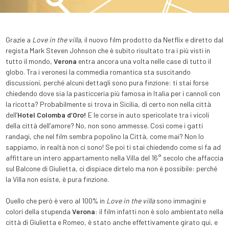
Grazie a
Love in the villa
, il nuovo film prodotto da Netflix e diretto dal
regista Mark Steven Johnson che è subito risultato tra i più visti in
tutto il mondo,
Verona
entra ancora una volta nelle case di tutto il
globo. Tra i veronesi la commedia romantica sta suscitando
discussioni, perché alcuni dettagli sono pura finzione: ti stai forse
chiedendo dove sia la pasticceria più famosa in Italia per i cannoli con
la ricotta? Probabilmente si trova in Sicilia, di certo non nella città
dell’
Hotel Colomba d’Oro!
E le corse in auto spericolate tra i vicoli
della città dell’amore? No, non sono ammesse. Così come i gatti
randagi, che nel film sembra popolino la Città, come mai? Non lo
sappiamo, in realtà non ci sono! Se poi ti stai chiedendo come si fa ad
affittare un intero appartamento nella Villa del 16° secolo che affaccia
sul Balcone di Giulietta, ci dispiace dirtelo ma non è possibile: perché
la Villa non esiste, è pura finzione.
Quello che però è vero al 100% in
Love in the villa
sono immagini e
colori della stupenda
Verona
: il film infatti non è solo ambientato nella
città di Giulietta e Romeo, è stato anche effettivamente girato qui, e