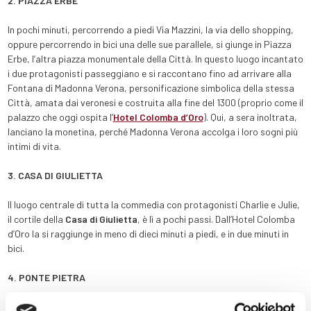
2. PIAZZA ERBE
In pochi minuti, percorrendo a piedi Via Mazzini, la via dello shopping,
oppure percorrendo in bici una delle sue parallele, si giunge in Piazza
Erbe, l’altra piazza monumentale della Città. In questo luogo incantato
i due protagonisti passeggiano e si raccontano fino ad arrivare alla
Fontana di Madonna Verona, personificazione simbolica della stessa
Città, amata dai veronesi e costruita alla fine del 1300 (proprio come il
palazzo che oggi ospita l’
Hotel Colomba d’Oro
). Qui, a sera inoltrata,
lanciano la monetina, perché Madonna Verona accolga i loro sogni più
intimi di vita.
3. CASA DI GIULIETTA
Il luogo centrale di tutta la commedia con protagonisti Charlie e Julie,
il cortile della
Casa di Giulietta
, è lì a pochi passi. Dall’Hotel Colomba
d’Oro la si raggiunge in meno di dieci minuti a piedi, e in due minuti in
bici.
4. PONTE PIETRA
Dopo aver visitato la Casa di Giulietta è facilissimo raggiungere il